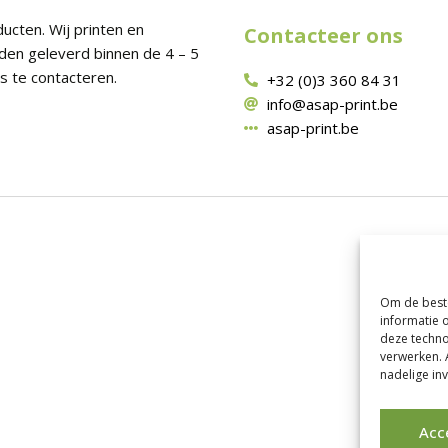
ucten. Wij printen en
Contacteer ons
den geleverd binnen de 4 – 5
s te contacteren.
+32 (0)3 360 84 31
info@asap-print.be
asap-print.be
Om de beste
informatie 
deze techno
verwerken. 
nadelige in
Acc