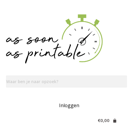
Inloggen
€
0,00